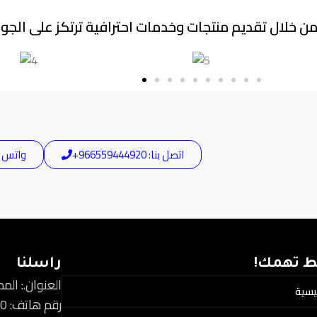
ن خلال تقديم منتجات وخدمات احترافية ترتكز على الجودة
اتصل بنا: 966559444920+
واتس آب: 44920
ط تهمك!
راسلنا
العنوان.: الم
ئيسية
رقم هاتف: 966559444920+