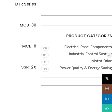
DTR Series
MCB-30
PRODUCT CATEGORIES
Electrical Panel Components
MCB-8
66
Industrial Control System
81
Motor Drive
11
Power Quality & Energy Saving
SSR-2X
13
X
Instagram
linkedin
WhatsApp