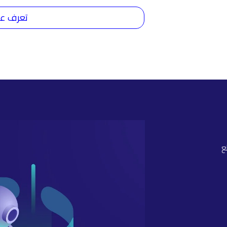
تعرف عل
ع