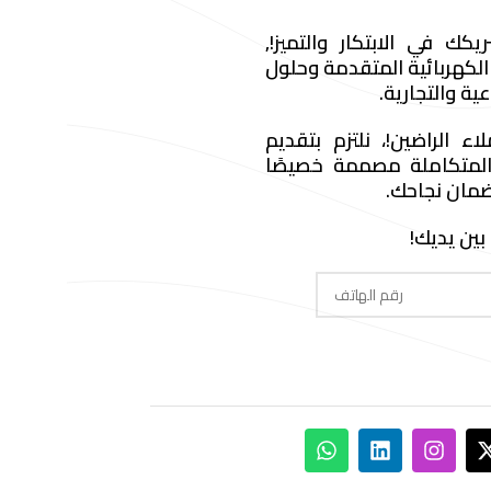
ك في الابتكار والتميز!,
كهربائية المتقدمة وحلول
ية والتجارية
.
اء الراضين
!
، نلتزم بتقديم
 المتكاملة مصممة خصيصًا
لضمان نجاحك
.
بين يديك
!