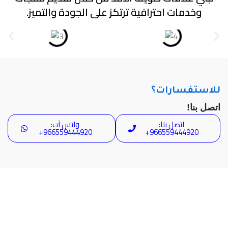
وخدمات احترافية ترتكز على الجودة والتميز.
للاستفسارات؟
اتصل بنا!
اتصل بنا:
واتس آب:
966559444920+
966559444920+
سحابة الأنظمة والأتمتة
سحابة الأنظمة والأتمتة لتوريد القطع الكهربائية
وحلول الأتمتة المتكاملة نحن أكثر من مجرد مورد