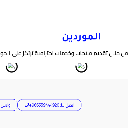
الموردين
ن خلال تقديم منتجات وخدمات احترافية ترتكز على الجودة
اتصل بنا: 966559444920+
واتس آب: 44920