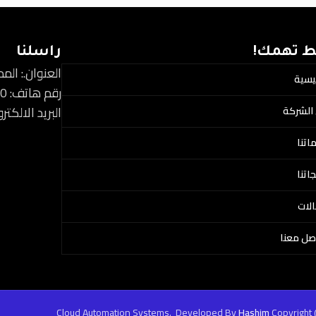
ط تهمك!
راسلنا
العنوان.: الم
ئيسية
رقم هاتف: 966559444920+
البريد الالكتروني: s12@gmail.com
الشركة
اتنا
اتنا
لات
صل معنا
Cloud Automation Systems.
Developed By
Hashim
Copyright