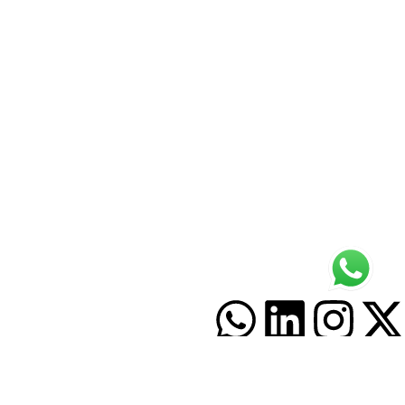
عن الشركة
خدماتنا
منتجاتنا
مقالات
تواصل معنا
راسلنا
العنوان.: المملكة العربية السعودية
رقم هاتف: 966559444920+
البريد الالكتروني: Cloudsystems12@gmail.com