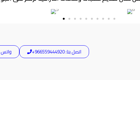
اتصل بنا: 966559444920+
واتس آب: 44920
لول الأتمتة المتكاملة نحن أكثر من مجرد مورد – نح
ل الأتمتة الذكية لمختلف القطاعات الصناعية والت