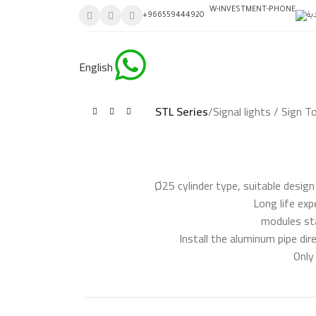
ية
966559444920+
English
STL Series
/
Signal lights / Sign 
Ø25 cylinder type, suitable desig
Long life ex
Install the aluminum pipe dire
Only