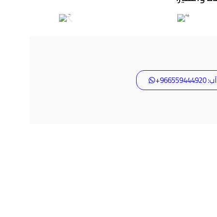
9665594+
ن شريكك في الابتكار والتميز! ، نقدم
جارية.