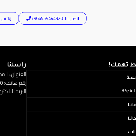
اتصل بنا: 966559444920+
واتس آب: 44920
ط تهمك!
راسلنا
العنوان.: الم
ئيسية
رقم هاتف: 966559444920+
البريد الالكتروني: s12@gmail.com
الشركة
اتنا
اتنا
لات