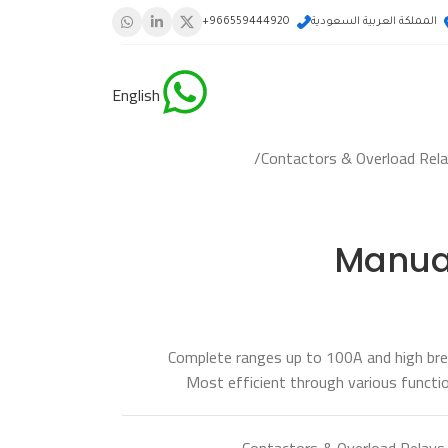
المملكة العربية السعودية
966559444920+
English
/
Contactors & Overload Rel
Manual
Complete ranges up to 100A and high bre
Most efficient through various functi