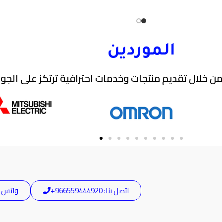
الموردين
ن خلال تقديم منتجات وخدمات احترافية ترتكز على الجودة
اتصل بنا: 966559444920+
واتس آب: 44920