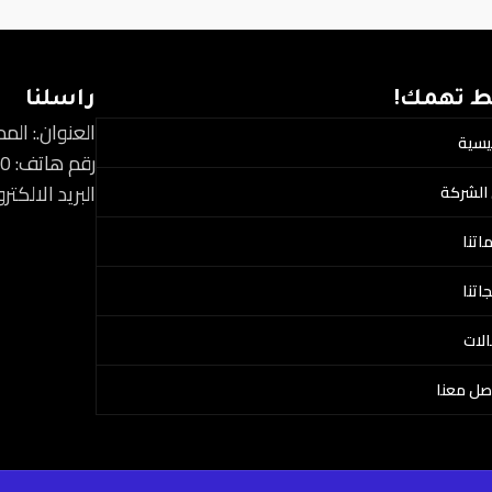
ط تهمك!
راسلنا
العنوان.: الم
ئيسية
رقم هاتف: 966559444920+
البريد الالكتروني: s12@gmail.com
الشركة
اتنا
اتنا
لات
صل معنا