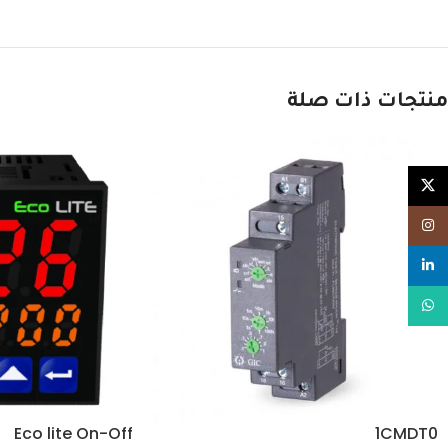
منتجات ذات صلة
X
Instagram
linkedin
WhatsApp
Eco lite On-Off
1CMDT0