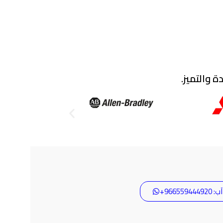
 والتميز.
9665594+