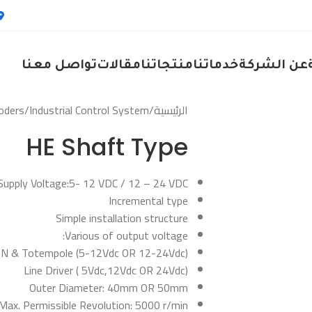
عن الشركة
خدماتنا
منتجاتنا
مقالات
تواصل معنا
الرئيسية
/
Industrial Control System
/
oders
HE Shaft Type
Supply Voltage:5- 12 VDC / 12 – 24 VDC
Incremental type
Simple installation structure
Various of output voltage:
N & Totempole (5-12Vdc OR 12-24Vdc)
Line Driver ( 5Vdc,12Vdc OR 24Vdc)
Outer Diameter: 40mm OR 50mm
Max. Permissible Revolution: 5000 r/min