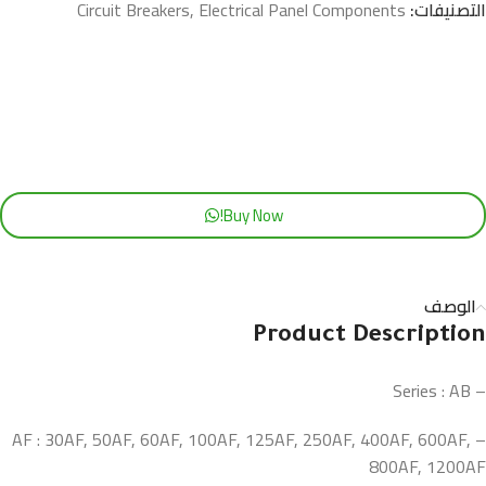
التصنيفات:
Electrical Panel Components
,
Circuit Breakers
Buy Now!
الوصف
Product Description
– Series : AB
– AF : 30AF, 50AF, 60AF, 100AF, 125AF, 250AF, 400AF, 600AF,
800AF, 1200AF