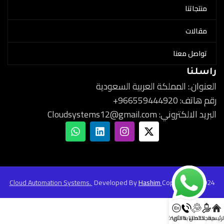
منتجاتنا
مقالات
تواصل معنا
راسلنا
العنوان.: المملكة العربية السعودية
رقم هاتف: 966559444920+
البريد الالكتروني: Cloudsystems12@gmail.com
Cloud Automation Systems.
Developed By
Hashim
Copyright @
2024
لرئيسية
منتجاتنا
خدماتنا
اتصل بنا الأن!
English